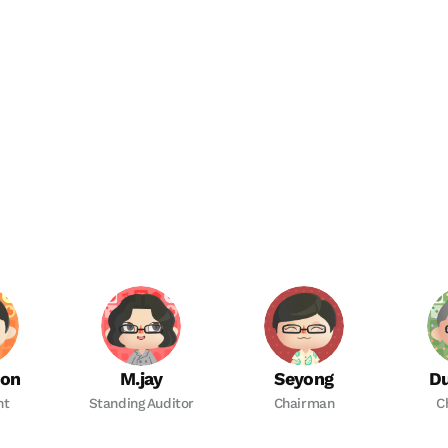
on
M.jay
Seyong
D
nt
Standing Auditor
Chairman
C