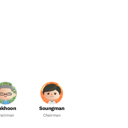
ukhoon
Soungman
hairman
Chairman