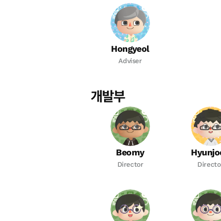
Hongyeol
Adviser
개발부
Beomy
Hyunjo
Director
Directo