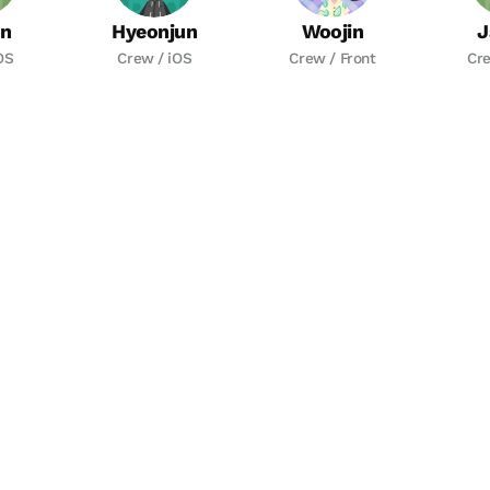
n
Hyeonjun
Woojin
J
OS
Crew / iOS
Crew / Front
Cre