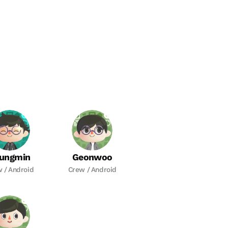
ungmin
Geonwoo
 / Android
Crew / Android