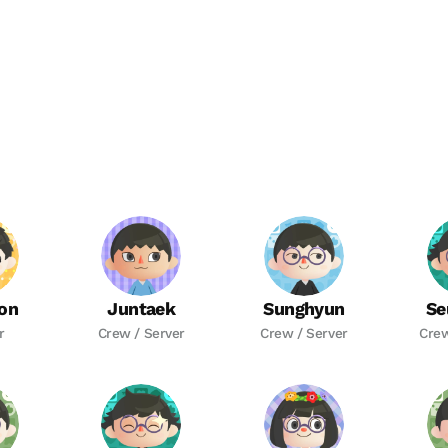
on
Juntaek
Sunghyun
Se
r
Crew / Server
Crew / Server
Crew